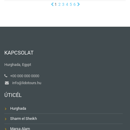
1
2
3
4
5
6
KAPCSOLAT
Hurghada, Egypt
+00 000 000 0000
info@lidotours.hu
ÚTICÉL
Hurghada
Sharm el Sheikh
Marsa Alam