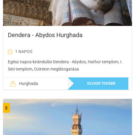
Dendera - Abydos Hurghada
1 NAPOS
Egész napos kirándulás Dendera - Abydos, Hathor templom, I.
Seti templom, Ozireion meglátogatása
Hurghada
OLVASS TOVÁBB
$