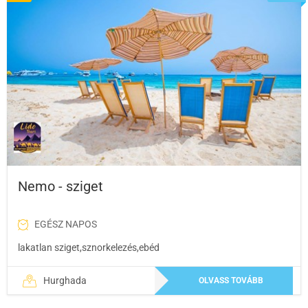
Nemo - sziget
EGÉSZ NAPOS
lakatlan sziget,sznorkelezés,ebéd
Hurghada
OLVASS TOVÁBB