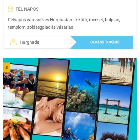
FÉL NAPOS
Félnapos városnézés Hurghadán - kikötő, mecset, halpiac,
templom, zöldségpiac és vásárlás
Hurghada
OLVASS TOVÁBB
$