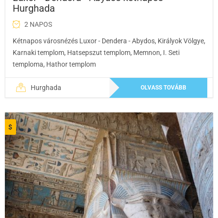
Hurghada
2 NAPOS
Kétnapos városnézés Luxor - Dendera - Abydos, Királyok Völgye,
Karnaki templom, Hatsepszut templom, Memnon, I. Seti
temploma, Hathor templom
Hurghada
OLVASS TOVÁBB
$