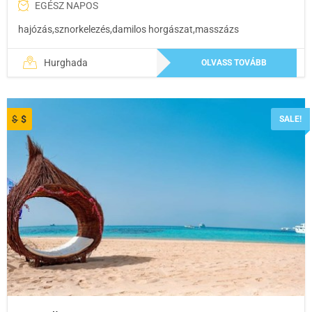
EGÉSZ NAPOS
hajózás,sznorkelezés,damilos horgászat,masszázs
Hurghada
OLVASS TOVÁBB
$
$
SALE!