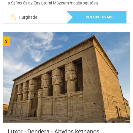
a Szfinx és az Egyiptomi Múzeum meglátogatása
Hurghada
OLVASS TOVÁBB
$
Luxor - Dendera - Abydos kétnapos