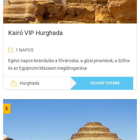
Kairó VIP Hurghada
1 NAPOS
Egész napos kirándulás a fővárosba, a gízai piramisok, a Szfinx
és az Egyiptomi Múzeum meglátogatása
Hurghada
OLVASS TOVÁBB
$