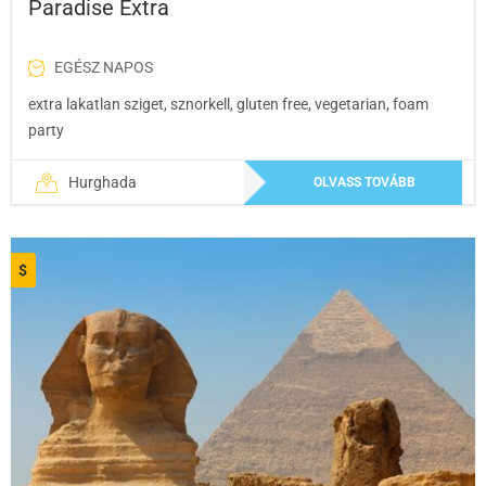
Paradise Extra
EGÉSZ NAPOS
extra lakatlan sziget, sznorkell, gluten free, vegetarian, foam
party
Hurghada
OLVASS TOVÁBB
$