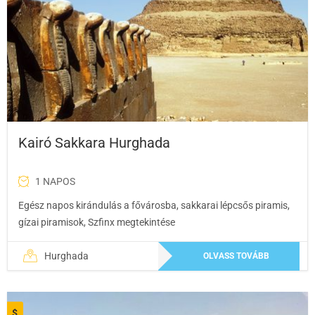
Kairó Sakkara Hurghada
1 NAPOS
Egész napos kirándulás a fővárosba, sakkarai lépcsős piramis,
gízai piramisok, Szfinx megtekintése
Hurghada
OLVASS TOVÁBB
$