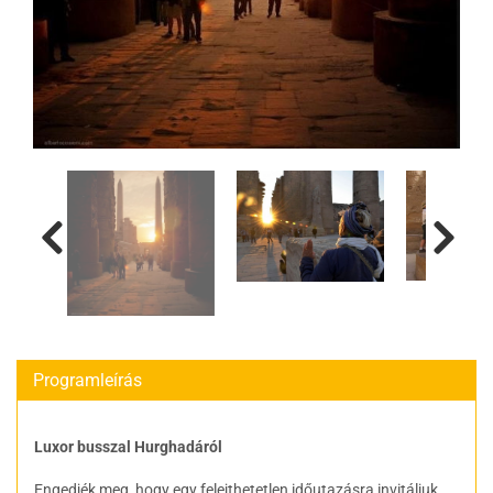
Programleírás
Luxor busszal Hurghadáról
Engedjék meg, hogy egy felejthetetlen időutazásra invitáljuk