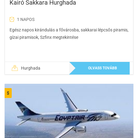
Kairó Sakkara Hurghada
1 NAPOS
Egész napos kirándulás a fővárosba, sakkarai lépcsős piramis,
gízai piramisok, Szfinx megtekintése
Hurghada
OLVASS TOVÁBB
$