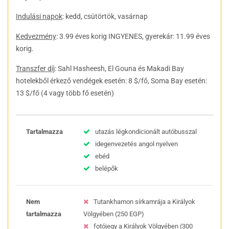
Indulási napok
: kedd, csütörtök, vasárnap
Kedvezmény
: 3.99 éves korig INGYENES, gyerekár: 11.99 éves
korig.
Transzfer díj
: Sahl Hasheesh, El Gouna és Makadi Bay
hotelekből érkező vendégek esetén: 8 $/fő, Soma Bay esetén:
13 $/fő (4 vagy több fő esetén)
Tartalmazza
utazás légkondicionált autóbusszal
idegenvezetés angol nyelven
ebéd
belépők
Nem
Tutankhamon sírkamrája a Királyok
tartalmazza
Völgyében (250 EGP)
fotójegy a Királyok Völgyében (300