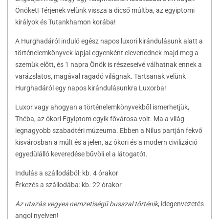
Önöket! Térjenek velünk vissza a dicső múltba, az egyiptomi
királyok és Tutankhamon korába!
A Hurghadáról induló egész napos luxori kirándulásunk alatt a
történelemkönyvek lapjai egyenként elevenednek majd meg a
szemük előtt, és 1 napra Önök is részeseivé válhatnak ennek a
varázslatos, magával ragadó világnak. Tartsanak velünk
Hurghadáról egy napos kirándulásunkra Luxorba!
Luxor vagy ahogyan a történelemkönyvekből ismerhetjük,
Théba, az ókori Egyiptom egyik fővárosa volt. Ma a világ
legnagyobb szabadtéri múzeuma. Ebben a Nílus partján fekvő
kisvárosban a múlt és a jelen, az ókori és a modern civilizáció
egyedülálló keveredése bűvöli el a látogatót.
Indulás a szállodából: kb. 4 órakor
Érkezés a szállodába: kb. 22 órakor
Az utazás vegyes nemzetiségű busszal történik
, idegenvezetés
angol nyelven!