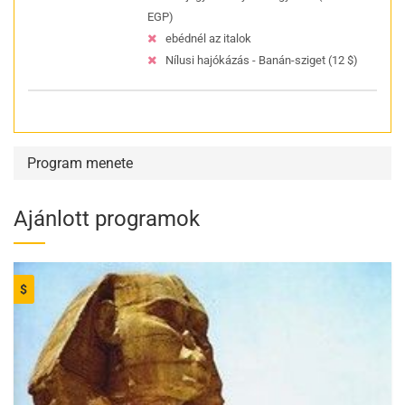
EGP)
ebédnél az italok
Nílusi hajókázás - Banán-sziget (12 $)
Program menete
Ajánlott programok
$