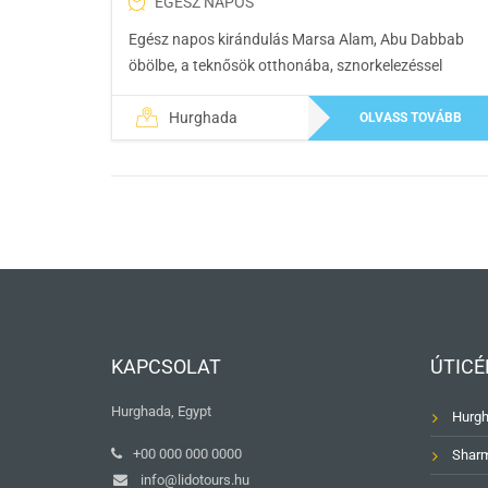
EGÉSZ NAPOS
Egész napos kirándulás Marsa Alam, Abu Dabbab
öbölbe, a teknősök otthonába, sznorkelezéssel
Hurghada
OLVASS TOVÁBB
KAPCSOLAT
ÚTICÉ
Hurghada, Egypt
Hurg
+00 000 000 0000
Sharm
info@lidotours.hu