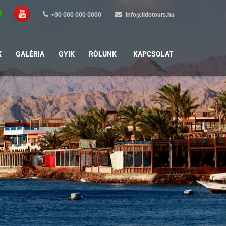
+00 000 000 0000
info@lidotours.hu
K
GALÉRIA
GYIK
RÓLUNK
KAPCSOLAT