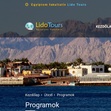
Egyiptom fakultatív
Lido Tours
KEZDŐL
Kezdőlap
Úticél
Programok
Programok