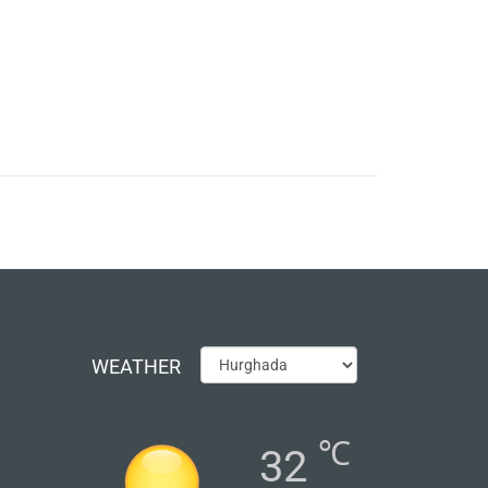
WEATHER
℃
32