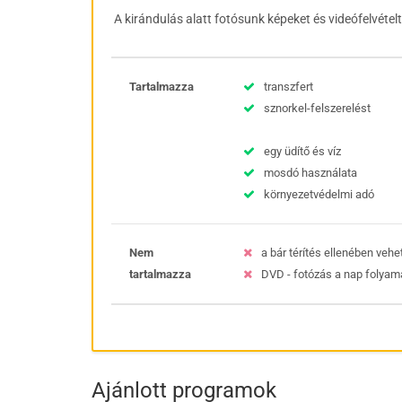
A kirándulás alatt fotósunk képeket és videófelvéte
Tartalmazza
transzfert
sznorkel-felszerelést
egy üdítő és víz
mosdó használata
környezetvédelmi adó
Nem
a bár térítés ellenében vehe
tartalmazza
DVD - fotózás a nap folyam
Ajánlott programok