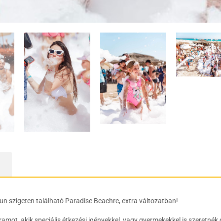
un szigeten található Paradise Beachre, extra változatban!
mot, akik speciális étkezési igényekkel, vagy gyermekekkel is szeretnék 