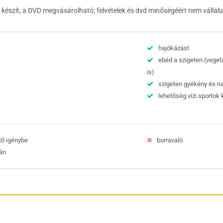
lt készít, a DVD megvásárolható;
felvételek és dvd minőségéért nem vállalu
hajókázást
ebéd a szigeten (vege
is)
szigeten gyékény és n
lehetőség vízi sportok 
tő igénybe
borravaló
án