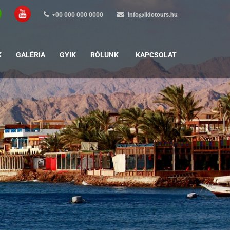
+00 000 000 0000
info@lidotours.hu
K
GALÉRIA
GYIK
RÓLUNK
KAPCSOLAT