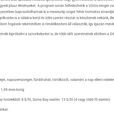
z egyedi plusz élményeket.
A program során felfedezhetik a Vörös-tenger cso
rnyezetben kapcsolódhatnak ki a meseszép sziget fehér homokos strandj
rillcsirke is a tálakra kerül és ízlés szerint tésztát is készítenek nekünk,
ott fogások tekintetében is rendelkezésre áll választék, így igazán min
tnék kipróbálni a sznorkelezést is, de több időt szeretnének eltölteni a G
et, napszemüveget, fürdőruhát, törölközőt, valamint a nap elleni védelem
1,99 éves korig
ay hotelekből: 8 $/fő, Soma Bay esetén: 13 $/fő (4 vagy több fő esetén)
inkat.