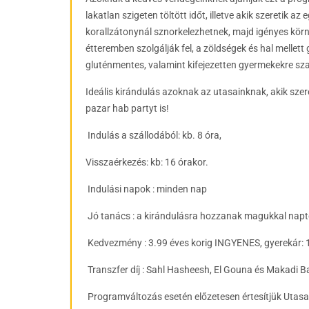
lakatlan szigeten töltött időt, illetve akik szeretik a
korallzátonynál sznorkelezhetnek, majd igényes kö
étteremben szolgálják fel, a zöldségek és hal mellett g
gluténmentes, valamint kifejezetten gyermekekre szab
Ideális kirándulás azoknak az utasainknak, akik szere
pazar hab partyt is!
Indulás a szállodából: kb.
8 óra,
Visszaérkezés: kb: 16 órakor.
Indulási napok : minden nap
Jó tanács : a kirándulásra hozzanak magukkal naptej
Kedvezmény : 3.99 éves korig INGYENES, gyerekár: 1
Transzfer díj : Sahl Hasheesh, El Gouna és Makadi B
Programváltozás esetén előzetesen értesítjük Utasa