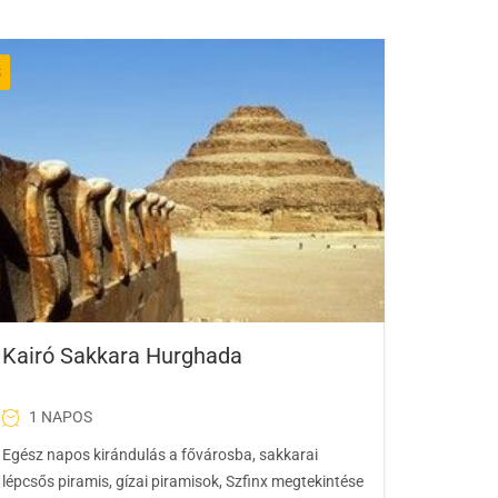
$
Kairó Sakkara Hurghada
1 NAPOS
Egész napos kirándulás a fővárosba, sakkarai
lépcsős piramis, gízai piramisok, Szfinx megtekintése