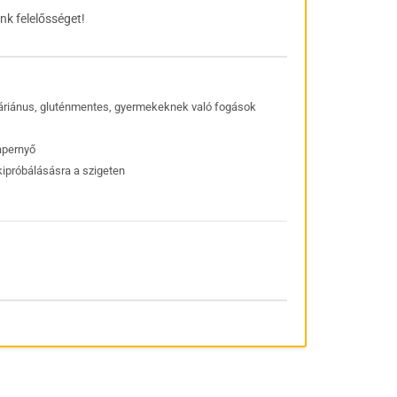
nk felelősséget!
táriánus, gluténmentes, gyermekeknek való fogások
apernyő
kipróbálásásra a szigeten