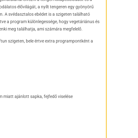
dálatos élővilágát, a nyílt tengeren egy gyönyörű
án.
A svédasztalos ebédet is a szigeten található
 illetve a program különlegessége, hogy vegetáriánus és
denki meg találhatja, ami számára megfelelő.
iftun szigeten, bele értve extra programpontként a
 miatt ajánlott sapka, fejfedő viselése