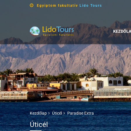
Egyiptom fakultatív
Lido Tours
KEZDŐL
Kezdőlap
Úticél
Paradise Extra
Úticél