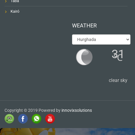
Taba
Kairó
WEATHER
31
℃
clear sky
Copyright © 2019 Powered by
innovixsolutions