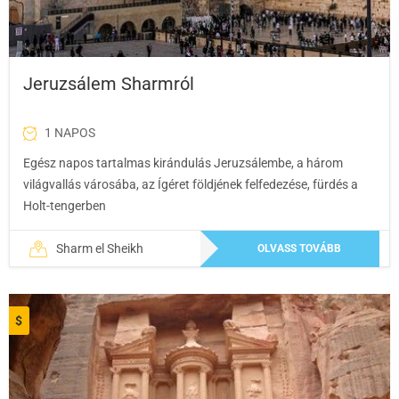
Jeruzsálem Sharmról
1 NAPOS
Egész napos tartalmas kirándulás Jeruzsálembe, a három
világvallás városába, az Ígéret földjének felfedezése, fürdés a
Holt-tengerben
Sharm el Sheikh
OLVASS TOVÁBB
$