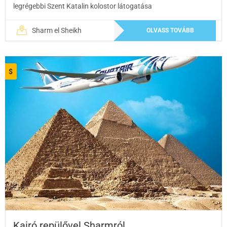
legrégebbi Szent Katalin kolostor látogatása
Sharm el Sheikh
OLVASS TOVÁBB
$
Kairó repülővel Sharmról