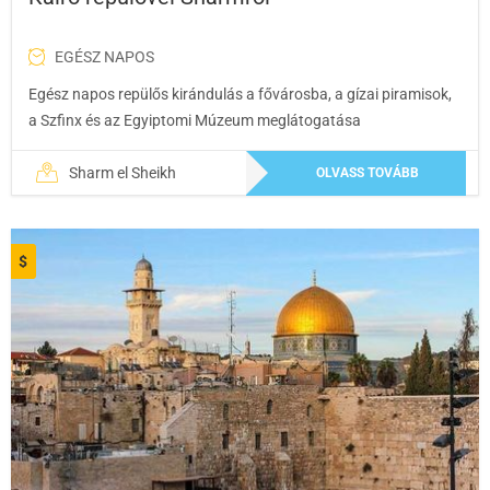
EGÉSZ NAPOS
Egész napos repülős kirándulás a fővárosba, a gízai piramisok,
a Szfinx és az Egyiptomi Múzeum meglátogatása
Sharm el Sheikh
OLVASS TOVÁBB
$