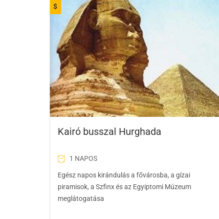
$
Kairó busszal Hurghada
1 NAPOS
Egész napos kirándulás a fővárosba, a gízai
piramisok, a Szfinx és az Egyiptomi Múzeum
meglátogatása