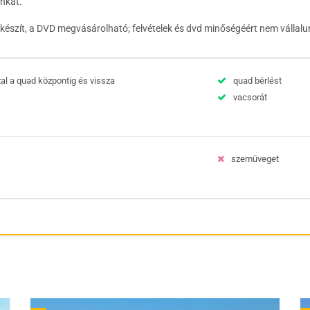
inkat.
t készít, a DVD megvásárolható; felvételek és dvd minőségéért nem vállalu
al a quad központig és vissza
quad bérlést
vacsorát
szemüveget