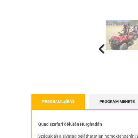
PROGRAMLEÍRÁS
PROGRAM MENETE
Quad szafari délután Hurghadán
Száguldás a sivatag beláthatatlan homoktengerén! 