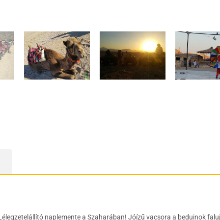
Lélegzetelállító naplemente a Szaharában! Jóízű vacsora a beduinok fal