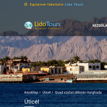
Egyiptom fakultatív
Lido Tours
KEZDŐL
Kezdőlap
Úticél
Quad szafari délután Hurghada
Úticél