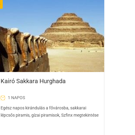
$
Kairó Sakkara Hurghada
1 NAPOS
Egész napos kirándulás a fővárosba, sakkarai
lépcsős piramis, gízai piramisok, Szfinx megtekintése