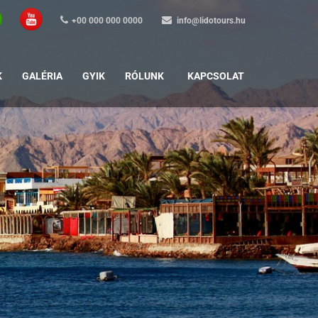
+00 000 000 0000
info@lidotours.hu
K
GALÉRIA
GYIK
RÓLUNK
KAPCSOLAT