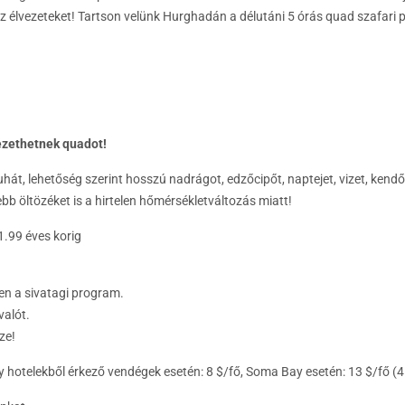
z élvezeteket! Tartson velünk Hurghadán a délutáni 5 órás quad szafari
vezethetnek quadot!
uhát, lehetőség szerint hosszú nadrágot, edzőcipőt, naptejet, vizet, kendő
b öltözéket is a hirtelen hőmérsékletváltozás miatt!
1.99 éves korig
en a sivatagi program.
valót.
ze!
 hotelekből érkező vendégek esetén: 8 $/fő, Soma Bay esetén: 13 $/fő (4