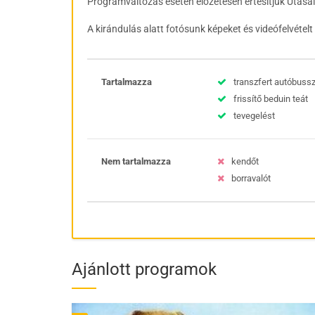
Programváltozás esetén előzetesen értesítjük Utasa
A kirándulás alatt fotósunk képeket és videófelvétel
Tartalmazza
transzfert autóbussz
frissítő beduin teát
tevegelést
Nem tartalmazza
kendőt
borravalót
Ajánlott programok