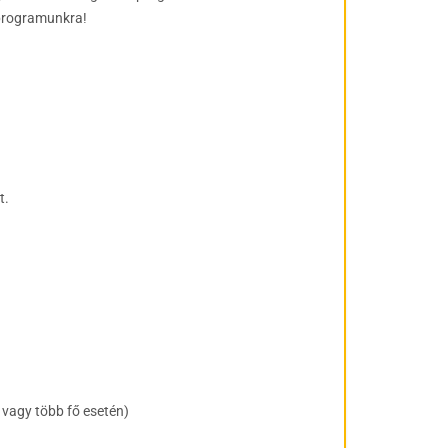
 programunkra!
t.
 vagy több fő esetén)