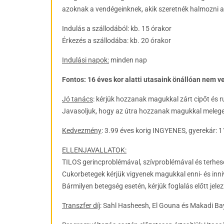
azoknak a vendégeinknek, akik szeretnék halmozni a
Indulás a szállodából: kb. 15 órakor
Érkezés a szállodába: kb. 20 órakor
Indulási napok:
minden nap
Fontos: 16 éves kor alatti utasaink önállóan nem 
Jó tanács
: kérjük hozzanak magukkal zárt cipőt és r
Javasoljuk, hogy az útra hozzanak magukkal melegeb
Kedvezmény
: 3.99 éves korig INGYENES, gyerekár: 1
ELLENJAVALLATOK:
TILOS gerincproblémával, szívproblémával és terhes
Cukorbetegek kérjük vigyenek magukkal enni- és inni
Bármilyen betegség esetén, kérjük foglalás előtt jelez
Transzfer díj
: Sahl Hasheesh, El Gouna és Makadi Bay