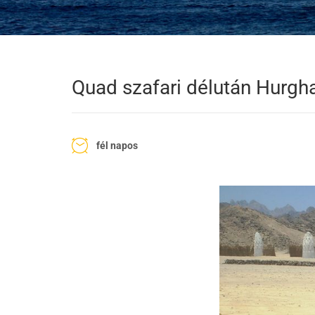
Quad szafari délután Hurgh
fél napos